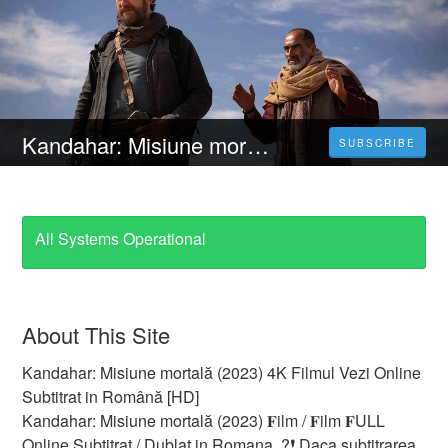
Kandahar: Misiune mortală (2023) 4K Filmul Vezi Online Subtitrat in Română [HD]
SUBSCRIBE
All Systems Operational
About This Site
Kandahar: Misiune mortală (2023) 4K Filmul Vezi Online
Subtitrat in Română [HD]
Kandahar: Misiune mortală (2023) 𝐅ilm / 𝐅ilm 𝐅ULL
Online Subtitrat / Dublat in Romana. ?❗️️ Daca subtitrarea